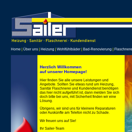
Home
|
Über uns
|
Heizung
|
Wohlfühlbäder
|
Bad-Renovierung
|
Flaschnere
Herzlich Willkommen
auf unserer Homepage!
Hier finden Sie alle unsere Leistungen und
Angebote. Sollten Sie etwas rund um Heizung,
Sanitär Flaschnerei und Kundendienst benötigen
das hier nicht aufgeführt ist, dann melden Sie sich
doch bitte bei uns, mit Sicherheit finden wir eine
Lösung.
Übrigens, wir sind uns für kleinere Reparaturen
oder Auskünfte am Telefon nicht zu Schade.
Wir freuen uns auf Sie!
Ihr Sailer-Team